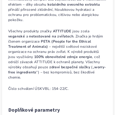
efektem – díky obsahu
koloidního ovesného extraktu
přináší přirozené zklidnění, hloubkovou hydrataci a
ochranu pro problematickou, citlivou nebo alergickou
pokožku.
Všechny produkty značky
ATTITUDE
jsou zcela
veganské
a
netestované na zvířatech
. Značka je hrdým
členem organizace
PETA (People for the Ethical
Treatment of Animals)
– největší světové neziskové
organizace na ochranu práv zvířat. K výrobě produktů
jsou využívány
100% obnovitelné zdroje energie
, což
odráží závazek ATTITUDE k ochraně planety. Všechny
výrobky obsahují pouze
zdraví bezpečné složky
(„
worry-
free ingredients
“) – bez kompromisů, bez škodlivé
chemie.
Číslo schválení ÚSKVBL: 154-22/C.
Doplňkové parametry