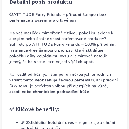
Detailní popis produktu
🐶ATTITUDE Furry Friends – přírodní šampon bez
parfemace s ovsem pro citlivé psy
Má váš mazlíček mimořádně citlivou pokožku, sklony k
alergiím nebo špatně snáší parfemované produkty?
Sáhněte po
ATTITUDE Furry Friends
– 100% přírodním,
fragrance-free šamponu pro psy
, který
zklidňuje
pokožku díky koloidnímu ovsu
a je zároveň natolik
jemný, že ho snese i ten nejcitlivější chlupáč.
Na rozdíl od běžných šamponů i některých přírodních
variant tento
neobsahuje žádnou parfemaci
, ani přírodní.
Díky tomu je perfektní volbou při
alergiích na vůně,
atopii nebo chronickém podráždění kůže
.
✅ Klíčové benefity:
🌾
Zklidňující koloidní oves
– regeneruje a chrání
podrážděnou pokožku