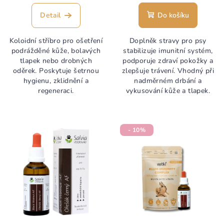
hodnocení
hodnocení
produktu
produktu
Detail
Do košíku
je
je
5,0
4,4
Koloidní stříbro pro ošetření
Doplněk stravy pro psy
z
z
podrážděné kůže, bolavých
stabilizuje imunitní systém,
5
5
tlapek nebo drobných
podporuje zdraví pokožky a
hvězdiček.
hvězdiček.
oděrek. Poskytuje šetrnou
zlepšuje trávení. Vhodný při
hygienu, zklidnění a
nadměrném drbání a
regeneraci.
vykusování kůže a tlapek.
- 10%