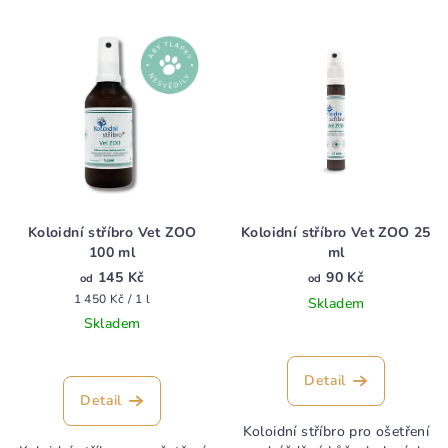
Koloidní stříbro Vet ZOO
Koloidní stříbro Vet ZOO 25
100 ml
ml
145 Kč
90 Kč
od
od
Měrná
1 450 Kč / 1 l
Skladem
cena:
Skladem
Průměrné
hodnocení
Detail
produktu
Detail
je
Koloidní stříbro pro ošetření
4,4