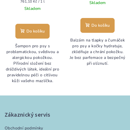
Měrná
761,10 Kč / 1 l
Skladem
cena:
Skladem
Průměrné
hodnocení
produktu
Do košíku
je
Do košíku
5,0
Balzám na tlapky a čumáček
z
Šampon pro psy s
pro psy a kočky hydratuje,
5
problematickou, svědivou a
zklidňuje a chrání pokožku.
hvězdiček.
alergickou pokožkou.
Je bez parfemace a bezpečný
Přírodní složení bez
při olíznutí.
dráždivých látek, ideální pro
pravidelnou péči o citlivou
kůži vašeho mazlíčka.
Z
á
p
Zákaznický servis
a
Obchodní podmínky