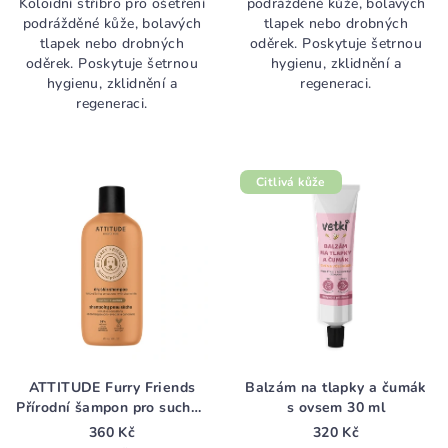
Koloidní stříbro pro ošetření
podrážděné kůže, bolavých
z
podrážděné kůže, bolavých
tlapek nebo drobných
5
tlapek nebo drobných
oděrek. Poskytuje šetrnou
hvězdiček.
oděrek. Poskytuje šetrnou
hygienu, zklidnění a
hygienu, zklidnění a
regeneraci.
regeneraci.
Citlivá kůže
ATTITUDE Furry Friends
Balzám na tlapky a čumák
Přírodní šampon pro suchou
s ovsem 30 ml
a svědivou kůži 473 ml
360 Kč
320 Kč