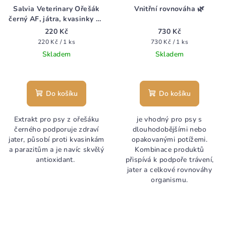
Salvia Veterinary Ořešák
Vnitřní rovnováha 🌿
černý AF, játra, kvasinky 50
ml
220 Kč
730 Kč
Měrná
Měrná
220 Kč / 1 ks
730 Kč / 1 ks
cena:
cena:
Skladem
Skladem
Do košíku
Do košíku
Extrakt pro psy z ořešáku
je vhodný pro psy s
černého podporuje zdraví
dlouhodobějšími nebo
jater, působí proti kvasinkám
opakovanými potížemi.
a parazitům a je navíc skvělý
Kombinace produktů
antioxidant.
přispívá k podpoře trávení,
jater a celkové rovnováhy
organismu.