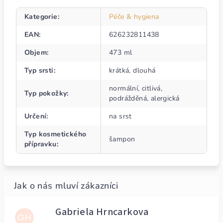
Kategorie
:
Péče & hygiena
EAN
:
626232811438
Objem
:
473 ml
Typ srsti
:
krátká, dlouhá
normální, citlivá,
Typ pokožky
:
podrážděná, alergická
Určení
:
na srst
Typ kosmetického
šampon
přípravku
:
Gabriela Hrncarkova
GH