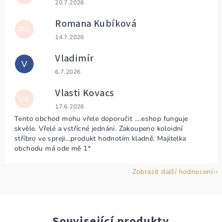
Hodnocení obchodu je 5 z 5 hvězdiček.
20.7.2026
Romana Kubíková
RK
Hodnocení obchodu je 5 z 5 hvězdiček.
14.7.2026
Vladimír
V
Hodnocení obchodu je 5 z 5 hvězdiček.
6.7.2026
Vlasti Kovacs
VK
Hodnocení obchodu je 5 z 5 hvězdiček.
17.6.2026
Tento obchod mohu vřele doporučit ....eshop funguje
skvěle. Vřelé a vstřícné jednání. Zakoupeno koloidní
stříbro ve spreji...produkt hodnotím kladně. Majitelka
obchodu má ode mě 1*
Zobrazit další hodnocení
Související produkty