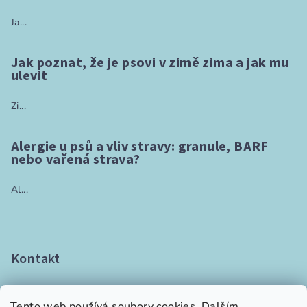
Ja...
Jak poznat, že je psovi v zimě zima a jak mu
ulevit
Zi...
Alergie u psů a vliv stravy: granule, BARF
nebo vařená strava?
Al...
Kontakt
info
@
vetki.cz
+420 736 101 800
Tento web používá soubory cookies. Dalším