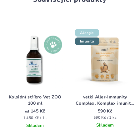
Alergie
Imunita
Koloidní stříbro Vet ZOO
vetki Aller-Immunity
100 ml
Complex, Komplex imunita,
kůže, vitalita 84 g
145 Kč
590 Kč
od
Měrná
Měrná
590 Kč / 1 ks
1 450 Kč / 1 l
cena:
cena:
Skladem
Skladem
Průměrné
Průměrné