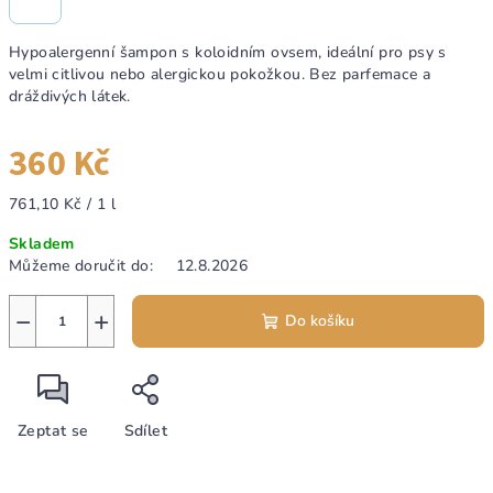
Hypoalergenní šampon s koloidním ovsem, ideální pro psy s
velmi citlivou nebo alergickou pokožkou. Bez parfemace a
dráždivých látek.
360 Kč
Měrná
761,10 Kč / 1 l
cena:
Skladem
Můžeme doručit do:
12.8.2026
−
+
Do košíku
Zeptat se
Sdílet