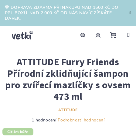
Přejít
💙 DOPRAVA ZDARMA PŘI NÁKUPU NAD 1500 KČ DO
na
PPL BOXŮ. NAD 2 000 KČ OD NÁS NAVÍC ZÍSKÁTE
obsah
DÁREK.
Nákupn
Hledat
Přihlášení
ATTITUDE Furry Friends
košík
Přírodní zklidňující šampon
pro zvířecí mazlíčky s ovsem
473 ml
ATTITUDE
Průměrné
1 hodnocení
Podrobnosti hodnocení
hodnocení
produktu
Citlivá kůže