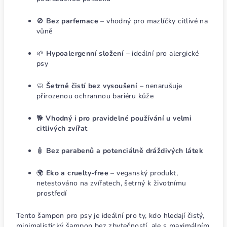
🚫
Bez parfemace
– vhodný pro mazlíčky citlivé na
vůně
🌱
Hypoalergenní složení
– ideální pro alergické
psy
🧼
Šetrně čistí bez vysoušení
– nenarušuje
přirozenou ochrannou bariéru kůže
🐕
Vhodný i pro pravidelné používání u velmi
citlivých zvířat
🧴
Bez parabenů a potenciálně dráždivých látek
🌍
Eko a cruelty-free
– veganský produkt,
netestováno na zvířatech, šetrný k životnímu
prostředí
Tento šampon pro psy je ideální pro ty, kdo hledají čistý,
minimalistický šampon bez zbytečností, ale s maximálním