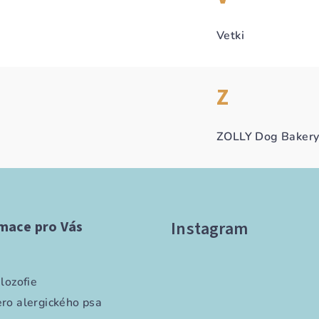
Vetki
Z
ZOLLY Dog Baker
Instagram
mace pro Vás
lozofie
ro alergického psa