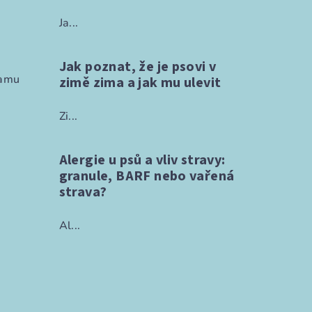
Ja...
Jak poznat, že je psovi v
ramu
zimě zima a jak mu ulevit
Zi...
Alergie u psů a vliv stravy:
granule, BARF nebo vařená
strava?
Al...