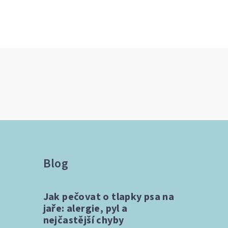
y
Blog
Jak pečovat o tlapky psa na
jaře: alergie, pyl a
nejčastější chyby