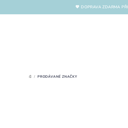
Přejít
💙 DOPRAVA ZDARMA PŘI
na
obsah
/
PRODÁVANÉ ZNAČKY
DOMŮ