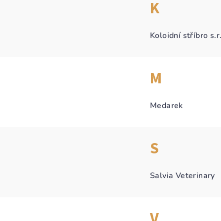
K
Koloidní stříbro s.r
M
Medarek
S
Salvia Veterinary
V