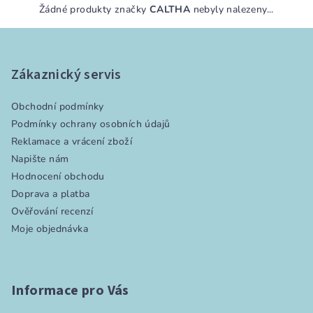
Žádné produkty značky
CALTHA
nebyly nalezeny...
Z
á
p
Zákaznický servis
a
Obchodní podmínky
t
Podmínky ochrany osobních údajů
í
Reklamace a vrácení zboží
Napište nám
Hodnocení obchodu
Doprava a platba
Ověřování recenzí
Moje objednávka
Informace pro Vás