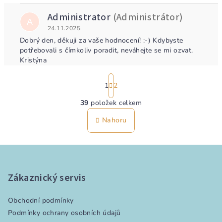
Administrator
(Administrátor)
A
24.11.2025
Dobrý den, děkuji za vaše hodnocení! :-) Kdybyste
potřebovali s čímkoliv poradit, neváhejte se mi ozvat.
Kristýna
S
t
1
2
r
39
položek celkem
á
O
n
v
Nahoru
k
l
o
á
v
Z
á
d
n
á
a
í
c
p
Zákaznický servis
í
a
p
Obchodní podmínky
t
r
Podmínky ochrany osobních údajů
í
v