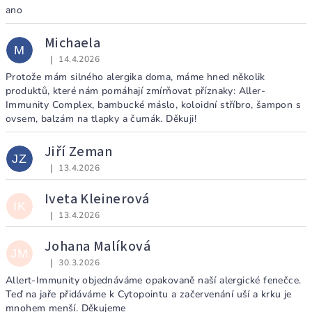
ano
Michaela
M
|
14.4.2026
Hodnocení obchodu je 5 z 5 hvězdiček.
Protože mám silného alergika doma, máme hned několik
produktů, které nám pomáhají zmírňovat příznaky: Aller-
Immunity Complex, bambucké máslo, koloidní stříbro, šampon s
ovsem, balzám na tlapky a čumák. Děkuji!
Jiří Zeman
JZ
|
13.4.2026
Hodnocení obchodu je 5 z 5 hvězdiček.
Iveta Kleinerová
IK
|
13.4.2026
Hodnocení obchodu je 5 z 5 hvězdiček.
Johana Malíková
JM
|
30.3.2026
Hodnocení obchodu je 5 z 5 hvězdiček.
Allert-Immunity objednáváme opakovaně naší alergické fenečce.
Teď na jaře přidáváme k Cytopointu a začervenání uší a krku je
mnohem menší. Děkujeme