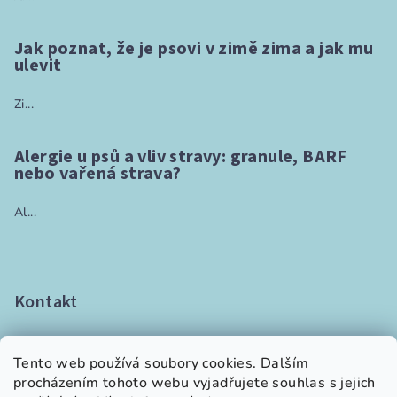
Jak poznat, že je psovi v zimě zima a jak mu
ulevit
Zi...
Alergie u psů a vliv stravy: granule, BARF
nebo vařená strava?
Al...
Kontakt
info
@
vetki.cz
+420 736 101 800
Tento web používá soubory cookies. Dalším
procházením tohoto webu vyjadřujete souhlas s jejich