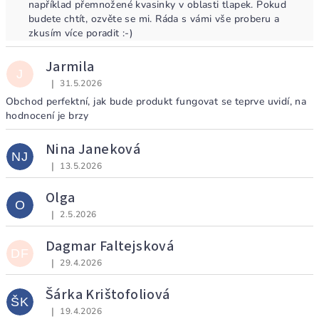
například přemnožené kvasinky v oblasti tlapek. Pokud
budete chtít, ozvěte se mi. Ráda s vámi vše proberu a
zkusím více poradit :-)
Jarmila
J
|
31.5.2026
Hodnocení obchodu je 5 z 5 hvězdiček.
Obchod perfektní, jak bude produkt fungovat se teprve uvidí, na
hodnocení je brzy
Nina Janeková
NJ
|
13.5.2026
Hodnocení obchodu je 5 z 5 hvězdiček.
Olga
O
|
2.5.2026
Hodnocení obchodu je 5 z 5 hvězdiček.
Dagmar Faltejsková
DF
|
29.4.2026
Hodnocení obchodu je 5 z 5 hvězdiček.
Šárka Krištofoliová
ŠK
|
19.4.2026
Hodnocení obchodu je 5 z 5 hvězdiček.