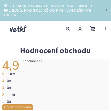
Přejít
💙 DOPRAVA ZDARMA PŘI NÁKUPU NAD 1500 KČ DO
na
PPL BOXŮ. NAD 2 000 KČ OD NÁS NAVÍC ZÍSKÁTE
obsah
DÁREK.
Nákupn
Hledat
Přihlášení
Hodnocení obchodu
košík
4,9
Průměrné
39 hodnocení
hodnocení
obchodu
je
5
38x
4,9
z
4
0x
5
hvězdiček.
3
0x
2
1x
1
0x
Přidat hodnocení