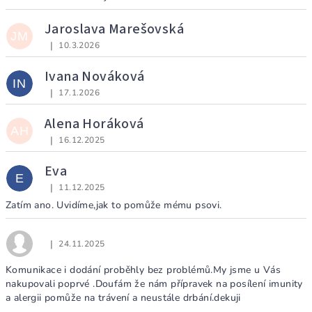
Jaroslava Marešovská
JM
|
10.3.2026
Hodnocení obchodu je 5 z 5 hvězdiček.
Ivana Nováková
IN
|
17.1.2026
Hodnocení obchodu je 5 z 5 hvězdiček.
Alena Horáková
AH
|
16.12.2025
Hodnocení obchodu je 5 z 5 hvězdiček.
Eva
E
|
11.12.2025
Hodnocení obchodu je 5 z 5 hvězdiček.
Zatím ano. Uvidíme,jak to pomůže mému psovi.
|
24.11.2025
Hodnocení obchodu je 5 z 5 hvězdiček.
Komunikace i dodání proběhly bez problémů.My jsme u Vás
nakupovali poprvé .Doufám že nám přípravek na posílení imunity
a alergii pomůže na trávení a neustále drbání.dekuji