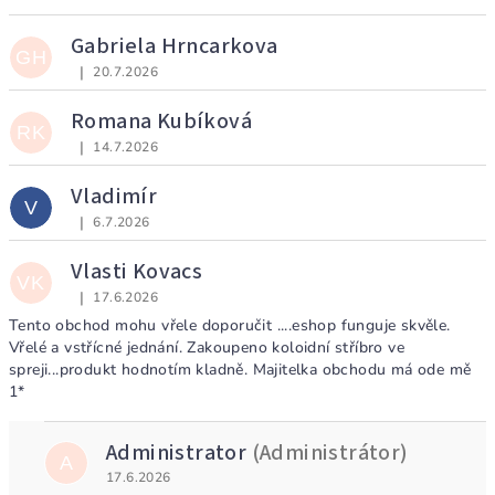
V
ý
Gabriela Hrncarkova
GH
p
|
20.7.2026
Hodnocení obchodu je 5 z 5 hvězdiček.
i
Romana Kubíková
s
RK
|
14.7.2026
Hodnocení obchodu je 5 z 5 hvězdiček.
h
o
Vladimír
V
d
|
6.7.2026
Hodnocení obchodu je 5 z 5 hvězdiček.
n
Vlasti Kovacs
o
VK
|
17.6.2026
Hodnocení obchodu je 5 z 5 hvězdiček.
c
Tento obchod mohu vřele doporučit ....eshop funguje skvěle.
e
Vřelé a vstřícné jednání. Zakoupeno koloidní stříbro ve
spreji...produkt hodnotím kladně. Majitelka obchodu má ode mě
n
1*
í
Administrator
(Administrátor)
A
17.6.2026