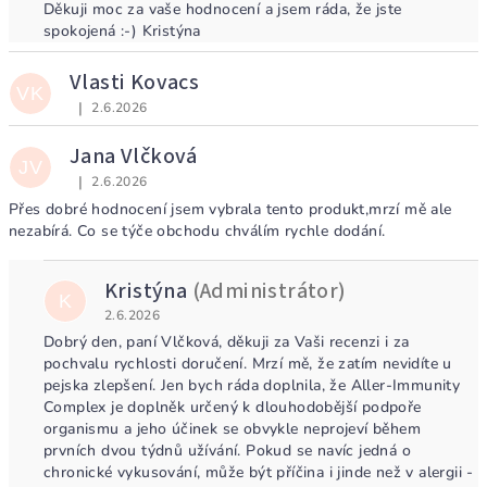
Děkuji moc za vaše hodnocení a jsem ráda, že jste
spokojená :-) Kristýna
Vlasti Kovacs
VK
|
2.6.2026
Hodnocení obchodu je 5 z 5 hvězdiček.
Jana Vlčková
JV
|
2.6.2026
Hodnocení obchodu je 2 z 5 hvězdiček.
Přes dobré hodnocení jsem vybrala tento produkt,mrzí mě ale
nezabírá. Co se týče obchodu chválím rychle dodání.
Kristýna
(Administrátor)
K
2.6.2026
Dobrý den, paní Vlčková, děkuji za Vaši recenzi i za
pochvalu rychlosti doručení. Mrzí mě, že zatím nevidíte u
pejska zlepšení. Jen bych ráda doplnila, že Aller-Immunity
Complex je doplněk určený k dlouhodobější podpoře
organismu a jeho účinek se obvykle neprojeví během
prvních dvou týdnů užívání. Pokud se navíc jedná o
chronické vykusování, může být příčina i jinde než v alergii -