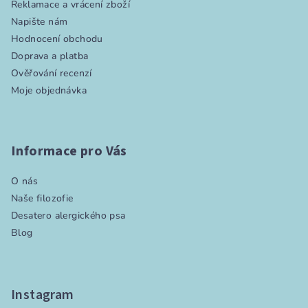
Reklamace a vrácení zboží
k
Napište nám
y
Hodnocení obchodu
v
Doprava a platba
ý
Ověřování recenzí
p
Moje objednávka
i
s
u
Informace pro Vás
O nás
Naše filozofie
Desatero alergického psa
Blog
Instagram